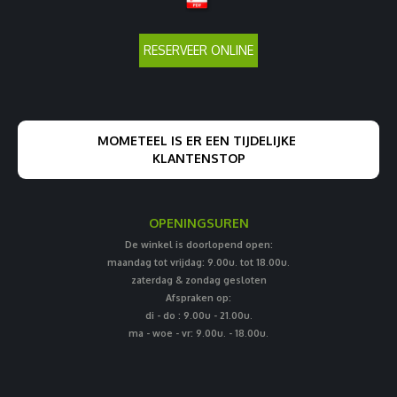
RESERVEER ONLINE
MOMETEEL IS ER EEN TIJDELIJKE
KLANTENSTOP
OPENINGSUREN
De winkel is doorlopend open:
maandag tot vrijdag: 9.00u. tot 18.00u.
zaterdag & zondag gesloten
Afspraken op:
di - do : 9.00u - 21.00u.
ma - woe - vr: 9.00u. - 18.00u.