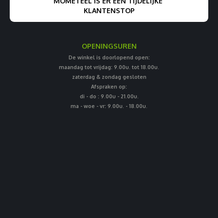
MOMETEEL IS ER EEN TIJDELIJKE
KLANTENSTOP
OPENINGSUREN
De winkel is doorlopend open:
maandag tot vrijdag: 9.00u. tot 18.00u.
zaterdag & zondag gesloten
Afspraken op:
di - do : 9.00u - 21.00u.
ma - woe - vr: 9.00u. - 18.00u.