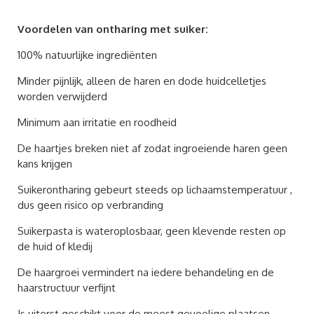
Voordelen van ontharing met suiker:
100% natuurlijke ingrediënten
Minder pijnlijk, alleen de haren en dode huidcelletjes
worden verwijderd
Minimum aan irritatie en roodheid
De haartjes breken niet af zodat ingroeiende haren geen
kans krijgen
Suikerontharing gebeurt steeds op lichaamstemperatuur ,
dus geen risico op verbranding
Suikerpasta is wateroplosbaar, geen klevende resten op
de huid of kledij
De haargroei vermindert na iedere behandeling en de
haarstructuur verfijnt
Is uiterst geschikt voor de meest gevoelige plaatsen