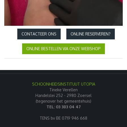
CONTACTEER ONS
ONLINE RESERVEREN?
ONLINE BESTELLEN VIA ONZE WEBSHOP
SCHOONHEIDSINSTITUUT UTOPIA
Tineke Verellen
Handelslei 252 - 2980 Zoersel
(tegenover het gemeentehuis)
TEL: 03 383 04 47
TENS bv BE 0719 946 668