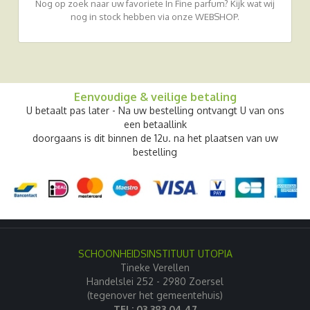
Nog op zoek naar uw favoriete In Fine parfum? Kijk wat wij
nog in stock hebben via onze WEBSHOP.
Eenvoudige & veilige betaling
U betaalt pas later - Na uw bestelling ontvangt U van ons
een betaallink
doorgaans is dit binnen de 12u. na het plaatsen van uw
bestelling
SCHOONHEIDSINSTITUUT UTOPIA
Tineke Verellen
Handelslei 252 - 2980 Zoersel
(tegenover het gemeentehuis)
TEL: 03 383 04 47