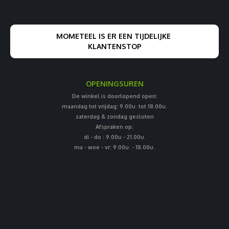
MOMETEEL IS ER EEN TIJDELIJKE
KLANTENSTOP
OPENINGSUREN
De winkel is doorlopend open:
maandag tot vrijdag: 9.00u. tot 18.00u.
zaterdag & zondag gesloten
Afspraken op:
di - do : 9.00u - 21.00u.
ma - woe - vr: 9.00u. - 18.00u.