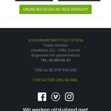
ONLINE BESTELLEN VIA ONZE WEBSHOP
SCHOONHEIDSINSTITUUT UTOPIA
Tineke Verellen
Handelslei 252 - 2980 Zoersel
(tegenover het gemeentehuis)
TEL: 03 383 04 47
TENS bv BE 0719 946 668
CONTACTEER ONS VIA MAIL
Wij werken uitsluitend met