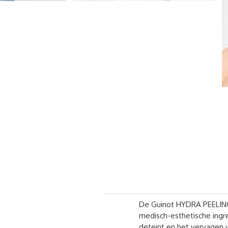
De Guinot HYDRA PEELING 
medisch-esthetische ingr
deteint en het vervagen 