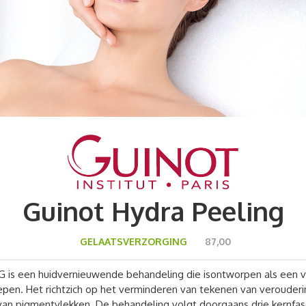
Guinot Hydra Peeling
GELAATSVERZORGING
87,00
is een huidvernieuwende behandeling die isontworpen als een vei
epen. Het richtzich op het verminderen van tekenen van verouderi
van pigmentvlekken. De behandeling volgt doorgaans drie kernfas