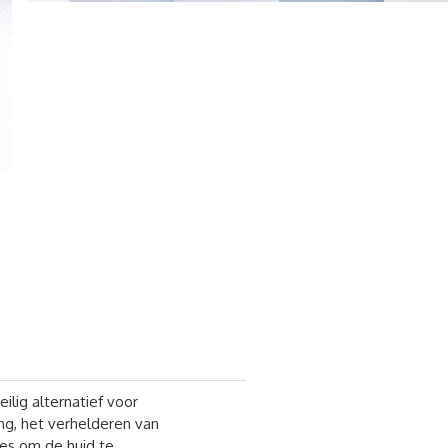
lig alternatief voor
ng, het verhelderen van
es om de huid te