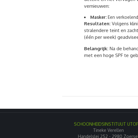
vernieuwen:
Masker:
Een verkoelend 
Resultaten:
Volgens klin
stralendere teint en zac
(één per week) geadvise
Belangrijk:
Na de behande
met een hoge SPF te gebr
SCHOONHEIDSINSTITUUT UTOP
Tineke Verellen
Handelslei 252 - 2980 Zoerse