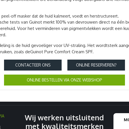
peel-off masker dat de huid kalmeert, voedt en herstructureert.
ische tests van Guinot merkt 100% van devrouwen direct na één 
hterehuid. Voor het verminderen van pigmentvlekken wordt een ku
erd.
ling is de huid gevoeliger voor UV-straling. Het wordtsterk aan
uiken, zoals deGuinot Pure Comfort Cream SPF.
CONTACTEER ONS
ONLINE RESERVEREN?
ONLINE BESTELLEN VIA ONZE WEBSHOP
Wij werken uitsluitend
IA
MO
met kwaliteitsmerken
l